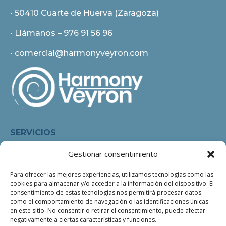
• 50410 Cuarte de Huerva (Zaragoza)
• Llámanos –
976 91 56 96
• comercial@harmonyveyron.com
SERVICIOS
Gestionar consentimiento
• Creatividad
• Fotografía y 3D
Para ofrecer las mejores experiencias, utilizamos tecnologías como las
cookies para almacenar y/o acceder a la información del dispositivo. El
• Impresión
consentimiento de estas tecnologías nos permitirá procesar datos
• Muestrarios, PLV y acabados
como el comportamiento de navegación o las identificaciones únicas
• Publicaciones electrónicas
en este sitio. No consentir o retirar el consentimiento, puede afectar
negativamente a ciertas características y funciones.
• Audiovisuales